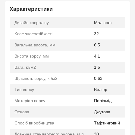
Характеристики
Дизайн ковроліну
Малюнок
Клас зносостійкості
32
Загальна висота, мм
6,5
Висота ворсу, мм
4,1
Вага, кг/м2
1.6
Щільність ворсу, кг/м2
0.63
Тип ворсу
Велюр
Матеріал ворсу
Поліамід
Основа
Джутова
Спосіб виробництва
Тафтинговий
Довжина стандартного рулона, м.п
30