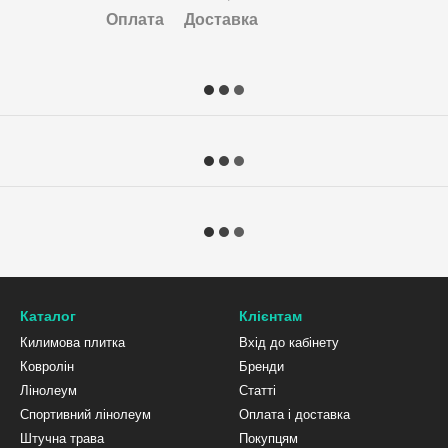
Оплата
Доставка
Каталог
Клієнтам
Килимова плитка
Вхід до кабінету
Ковролін
Бренди
Лінолеум
Статті
Спортивний лінолеум
Оплата і доставка
Штучна трава
Покупцям