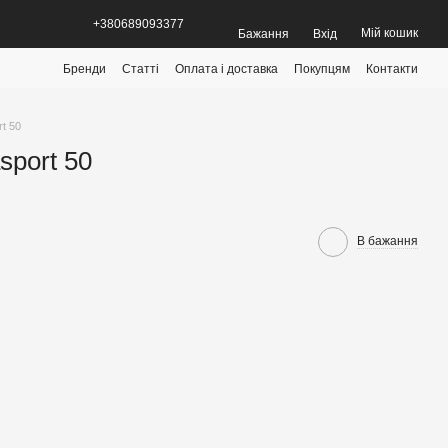
+380689093377
Мій кошик
Бажання
Вхід
Бренди
Статті
Оплата і доставка
Покупцям
Контакти
t 50
sport 50
В бажання