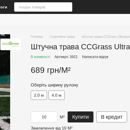
логи
Головна
Спортивна трава
Штучна трава CCGrass Ultraspor
Штучна трава CCGrass Ultra
В наявності
Артикул: 3921
Написати відгук
689 грн/М²
Оберіть ширину рулону
2,0 м
4,0 м
Купити
В кредит
М²
Замовлення від 10 М²