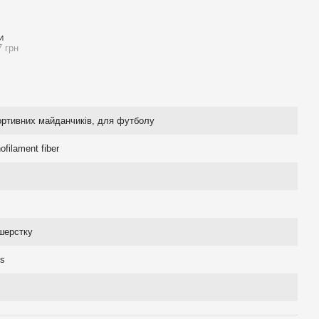
И
7 грн
ортивних майданчиків, для футболу
filament fiber
шерстку
s