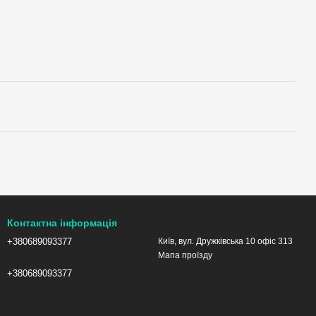
Контактна інформація
+380689093377
Київ, вул. Дружківська 10 офіс 313
Мапа проїзду
+380689093377