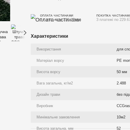
ОПЛАТА ЧАСТИНАМИ
ПОКУПКА ЧАСТИНАМ
3 платежі по 229.67 грн
3 платежі по 229.6
Характеристики
Використання
для сп
Матеріал ворсу
PE mono
Висота ворсу
50 мм
Вага загальна, кг/м2
2.488
Дизайн трави
без під
Виробник
CCGras
Минімальне замовлення
10м2
Висота загальна, мм
52