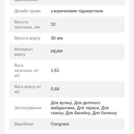
Дизайн трави
з коричневим підшерстком
Висота
32
загальна, мм
Висота ворсу
30 мм
Матеріал
PE/PP
ворсу
Вага
загальна, кг/
1,61
м2
Вага ворсу кг/
0,68
м2
Для вулиці, Для дитячого
Застосування
майданчика, Для тераси, Для
газону, Для басейну, Для балкону
Виробник
Congrass