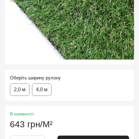
Оберіть ширину рулону
2,0 м
4,0 м
В наявності
643 грн/М²