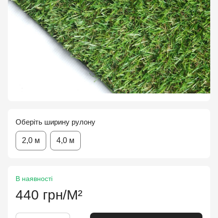
Оберіть ширину рулону
2,0 м
4,0 м
В наявності
440 грн/М²