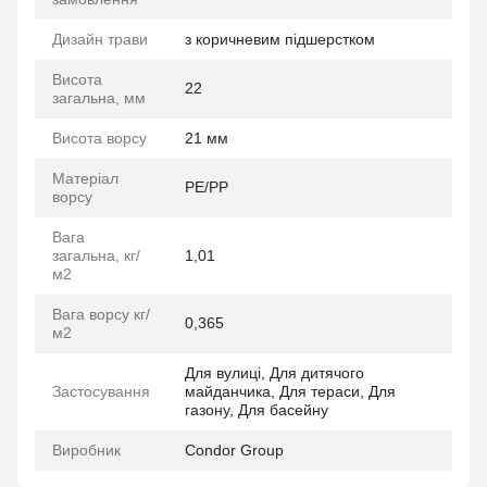
Дизайн трави
з коричневим підшерстком
Висота
22
загальна, мм
Висота ворсу
21 мм
Матеріал
РЕ/РР
ворсу
Вага
загальна, кг/
1,01
м2
Вага ворсу кг/
0,365
м2
Для вулиці, Для дитячого
Застосування
майданчика, Для тераси, Для
газону, Для басейну
Виробник
Condor Group