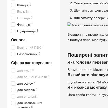
Увесь матеріал обов'
1
Швеція
Шви між смугами зва
0
Бельгія
Для захисту поверхн
0
Польща
1
Франція
3
Нідерланди
Вкладення в якісне підло
лінолеум переживе будь-я
Основа
0
Вспінений ПВХ
5
Поширені запи
Безосновний
Яка головна переваг
Сфера застосування
Він монолітний. Малюнок 
0
для кухні
Як вибрати лінолеум
0
для ванної кімнати
Шукайте матеріал 34 або 
5
для офісу
Які нюанси монтажу
5
для готелів
Його треба клеїти на су
0
для вітальні
для навчальних
5
закладів