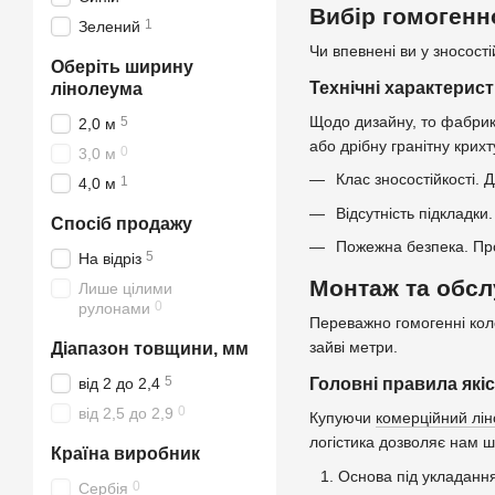
Вибір гомогенн
1
Зелений
Чи впевнені ви у зносост
Оберіть ширину
Технічні характерис
лінолеума
Щодо дизайну, то фабрик
5
2,0 м
або дрібну гранітну крихт
0
3,0 м
Клас зносостійкості. Д
1
4,0 м
Відсутність підкладки
Спосіб продажу
Пожежна безпека. Пр
5
На відріз
Монтаж та обсл
Лише цілими
0
рулонами
Переважно гомогенні кол
зайві метри.
Діапазон товщини, мм
5
від 2 до 2,4
Головні правила які
0
від 2,5 до 2,9
Купуючи
комерційний лі
логістика дозволяє нам 
Країна виробник
Основа під укладання
0
Сербія