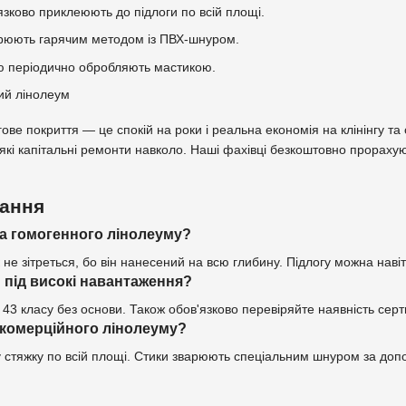
язково приклеюють до підлоги по всій площі.
рюють гарячим методом із ПВХ-шнуром.
ю періодично обробляють мастикою.
гове покриття — це спокій на роки і реальна економія на клінінгу т
кі капітальні ремонти навколо. Наші фахівці безкоштовно прорахуют
тання
а гомогенного лінолеуму?
не зітреться, бо він нанесений на всю глибину. Підлогу можна наві
 під високі навантаження?
43 класу без основи. Також обов'язково перевіряйте наявність сер
 комерційного лінолеуму?
ху стяжку по всій площі. Стики зварюють спеціальним шнуром за до