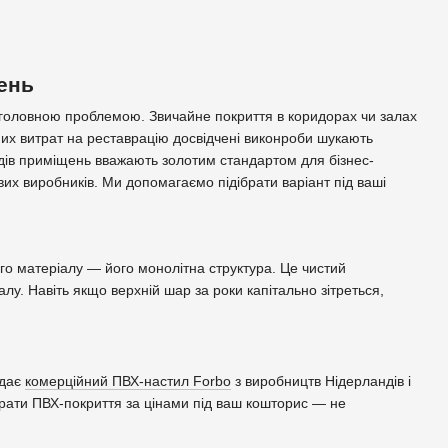
ень
є головною проблемою. Звичайне покриття в коридорах чи залах
них витрат на реставрацію досвідчені виконроби шукають
дів приміщень вважають золотим стандартом для бізнес-
вих виробників. Ми допомагаємо підібрати варіант під ваші
го матеріалу — його монолітна структура. Це чистий
у. Навіть якщо верхній шар за роки капітально зітреться,
ідає
комерційний ПВХ-настил Forbo
з виробництв Нідерландів і
ібрати ПВХ-покриття за цінами під ваш кошторис — не