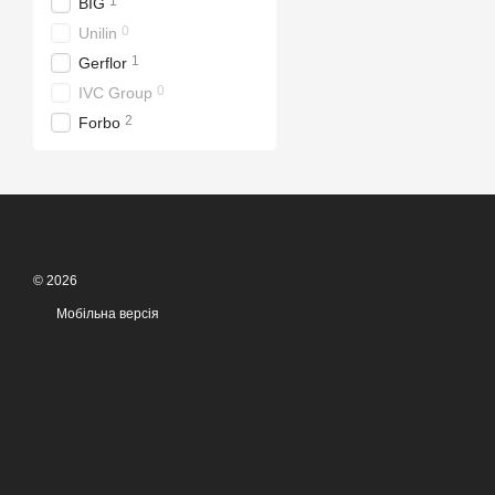
1
BIG
0
Unilin
1
Gerflor
0
IVC Group
2
Forbo
© 2026
Мобільна версія