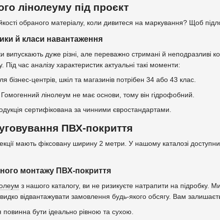
ого лінолеуму під проєкт
ійкості обраного матеріалу, коли дивитеся на маркування? Щоб під
тики й класи навантаження
и випускають дуже різні, але переважно стримані й неподразливі к
у. Під час аналізу характеристик актуальні такі моменти:
ля бізнес-центрів, шкіл та магазинів потрібен 34 або 43 клас.
. Гомогенний лінолеум не має основи, тому він гідрофобний.
одукція сертифікована за чинними євростандартами.
уговування ПВХ-покриття
екції мають фіксовану ширину 2 метри. У нашому каталозі доступни
сного монтажу ПВХ-покриття
нолеум
з нашого каталогу, ви не ризикуєте натрапити на підробку. 
швидко відвантажувати замовлення будь-якого обсягу. Вам залишаєт
 повинна бути ідеально рівною та сухою.