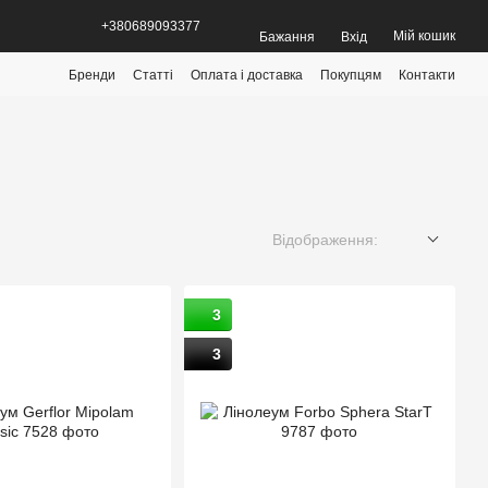
+380689093377
Мій кошик
Бажання
Вхід
Бренди
Статті
Оплата і доставка
Покупцям
Контакти
Відображення:
3
3