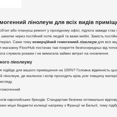
могенний лінолеум для всіх видів приміщ
об'єкт або плануєш ремонт у прохідному офісі, підлога завжди ста
шматки через постійний потік людей та важкі меблі. Замість постій
теріал. Саме тому
комерційний гомогенний
лінолеум
для всіх ви
ет-магазину FloorHub постачає такі покриття безпосередньо від топо
лога служила роками і не вимагала зайвих витрат на оновлення.
ного лінолеуму
тя підійде для вашого приміщення на 100%? Головна відмінність цьо
лінолеум, де малюнок і колір проходять крізь усю товщину матеріал
вигляду.
алогів європейських брендів. Стандартам безпеки оптимально відпов
ємо міцні бюджетні колекції напряму з Франції чи Бельгії, тому під