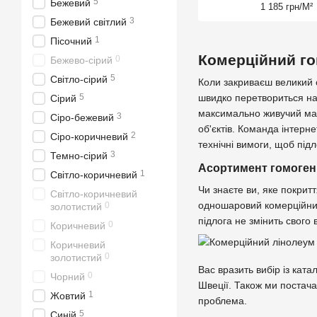
5
Бежевий
1 185 грн/М²
3
Бежевий світлий
1
Пісочний
Комерційний го
0
Бежево-сірий
5
Світло-сірий
Коли закриваєш великий 
швидко перетвориться на 
5
Сірий
максимально живучий ма
3
Сіро-бежевий
об'єктів. Команда інтерн
2
Сіро-коричневий
технічні вимоги, щоб під
3
Темно-сірий
Асортимент гомоген
1
Світло-коричневий
Чи знаєте ви, яке покрит
Світло-коричневий
одношаровий комерційний 
0
золотистий
підлога не змінить свого 
0
Коричневий
Коричневий
0
золотистий
Вас вразить вибір із кат
0
Чорний
Швеції. Також ми постача
1
Жовтий
проблема.
5
Синій