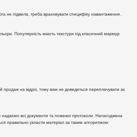
лога не підвела, треба враховувати специфіку навантаження.
ольори. Популярність мають текстури під класичний мармур
й продаж на відріз, тому вам не доведеться переплачувати за
Ми надаємо всі документи та пожежні протоколи. Налагоджена
ься правильно укласти матеріал за таким алгоритмом: