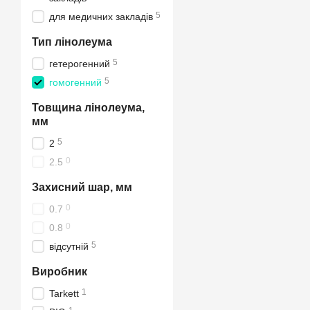
5
для медичних закладів
Тип лінолеума
5
гетерогенний
5
гомогенний
Товщина лінолеума,
мм
5
2
0
2.5
Захисний шар, мм
0
0.7
0
0.8
5
відсутній
Виробник
1
Tarkett