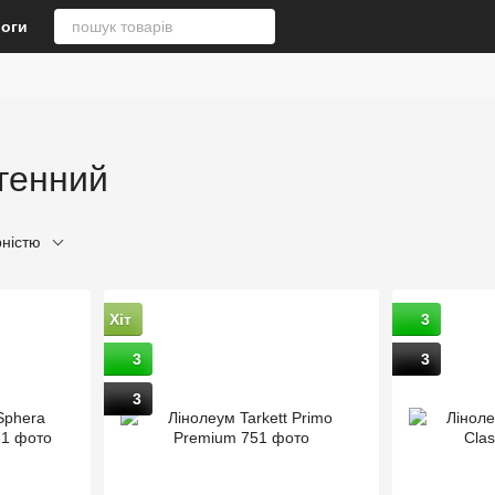
логи
генний
рністю
Хіт
3
3
3
3