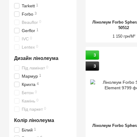
1
Tarkett
3
Forbo
0
Лінолеум Forbo Spher
Beauflor
50512
1
Gerflor
1 150 грн/М²
0
IVC
0
Lentex
3
Дизайн лінолеума
3
0
Під ламінат
1
Мармур
4
Крихта
0
Бетон
0
Камінь
0
Під паркет
Колір лінолеума
Лінолеум Forbo Spher
1
Білий