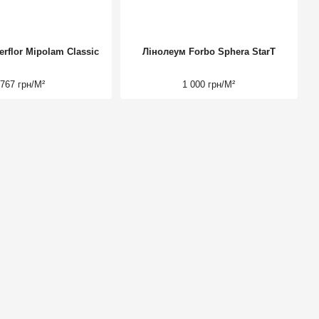
rflor Mipolam Classic
Лінолеум Forbo Sphera StarT
767 грн/М²
1 000 грн/М²