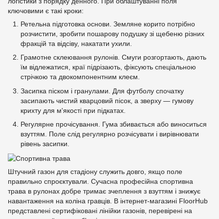
логістики з порядку денного. При облаштуванні поля
ключовими є такі кроки:
Ретельна підготовка основи. Земляне корито потрібно
розчистити, зробити пошарову подушку зі щебеню різних
фракцій та відсіву, накатати ухили.
Грамотне склеювання рулонів. Смуги розгортають, дають
їм відлежатися, краї підрізають, фіксують спеціальною
стрічкою та двокомпонентним клеєм.
Засипка піском і гранулами. Для футболу спочатку
засипають чистий кварцовий пісок, а зверху — гумову
крихту для м'якості при підкатах.
Регулярне прочісування. Гума збивається або виноситься
взуттям. Поле слід регулярно розчісувати і вирівнювати
рівень засипки.
Штучний газон для стадіону служить довго, якщо поле
правильно спроєктували. Сучасна професійна спортивна
трава в рулонах добре тримає зчеплення з взуттям і знижує
навантаження на коліна гравців. В інтернет-магазині FloorHub
представлені сертифіковані лінійки газонів, перевірені на