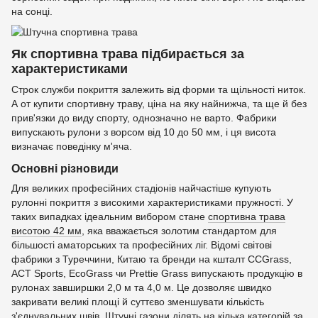
на сонці.
Як спортивна трава підбирається за
характеристиками
Строк служби покриття залежить від форми та щільності ниток.
А от купити спортивну траву, ціна на яку найнижча, та ще й без
прив'язки до виду спорту, однозначно не варто. Фабрики
випускають рулони з ворсом від 10 до 50 мм, і ця висота
визначає поведінку м'яча.
Основні різновиди
Для великих професійних стадіонів найчастіше купують
рулонні покриття з високими характеристиками пружності. У
таких випадках ідеальним вибором стане
спортивна трава
висотою 42 мм
, яка вважається золотим стандартом для
більшості аматорських та професійних ліг. Відомі світові
фабрики з Туреччини, Китаю та бренди на кшталт CCGrass,
ACT Sports, EcoGrass чи Prettie Grass випускають продукцію в
рулонах завширшки 2,0 м та 4,0 м. Це дозволяє швидко
закривати великі площі й суттєво зменшувати кількість
з'єднувальних швів. Штучні газони ділять на кілька категорій за