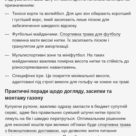
призначенням:
Тенісні корти та волейбол. Для цих зон обирають коротший
і густіший ворс, який засипають лише піском для
забезпечення швидкого відскоку.
Футбольні майданчики.
Спортивна трава для футболу
повинна мати високі нитки. Їх засипають піском і
гранулятом для амортизації.
Мультиспортивні зони та мініфутбол. На таких
майданчиках важлива помірна висота нитки та стійкість до
різноспрямованих навантажень.
Специфічні ігри. Це покриття мінімальної висоти,
адаптовані під строгі вимоги для гольфу чи хокею на траві.
Практичні поради щодо догляду, засипки та
монтажу газону
Купуючи рулони, важливо одразу закласти в бюджет супутній
сервіс, адже без правильних сумішей штучні нитки просто
ляжуть на бік і швидко перетруться. Оптимальним рішенням
для економії коштів при великих об'ємах буде
спортивна трава
з безкоштовною доставкою
, що дозволяє зняти питання