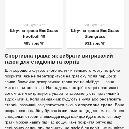
Артикул: 9455
Артикул: 9458
Штучна трава EcoGrass
Штучна трава EcoGrass
Football 40
Stemgrass
483 грн/М²
631 грн/М²
Спортивна трава: як вибрати витривалий
газон для стадіонів та кортів
Для хорошого футбольного поля чи тенісного корту потрібне
покриття, яке не перетвориться на грязюку після першої ж
зливи. Звичайна декоративна трава тут не підійде — вона
миттєво витопчеться. На стадіонах потрібні міцні пластикові
волокна, які витримують удари та забезпечують правильний
відскік м'яча. Коли майданчик будують з нуля або оновлюють
старий, зазвичай закуповується якісна
спортивна трава
. Вона
розрахована на біг у бутсах із шипами та щоденні матчі. Через
спеціальні отвори в підкладці вода швидко йде в землю, тому
грати можна навіть під час дощу. Таке покриття рятує від
серйозних саден при падіннях, не лисіє біля воріт і не вицвітає