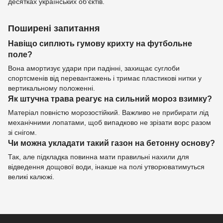
десятках українських об'єктів.
Поширені запитання
Навіщо сиплють гумову крихту на футбольне
поле?
Вона амортизує удари при падінні, захищає суглоби
спортсменів від перевантажень і тримає пластикові нитки у
вертикальному положенні.
Як штучна трава реагує на сильний мороз взимку?
Матеріал повністю морозостійкий. Важливо не прибирати лід
механічними лопатами, щоб випадково не зрізати ворс разом
зі снігом.
Чи можна укладати такий газон на бетонну основу?
Так, але підкладка повинна мати правильні нахили для
відведення дощової води, інакше на полі утворюватимуться
великі калюжі.