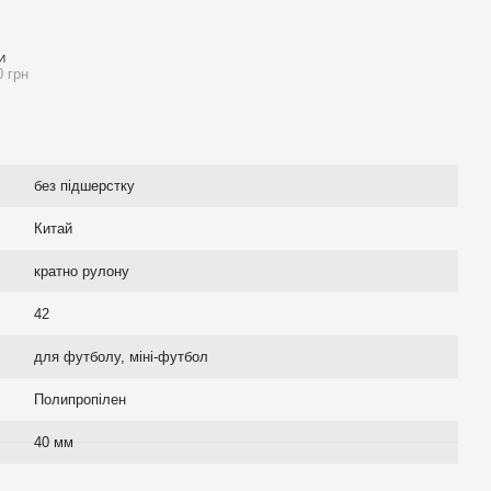
И
0 грн
без підшерстку
Китай
кратно рулону
42
для футболу, міні-футбол
Полипропілен
40 мм