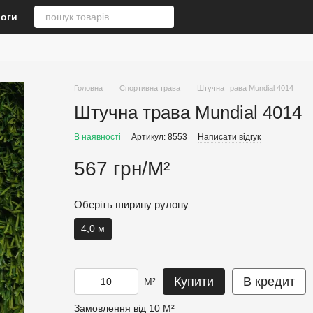
логи
Головна
Спортивна трава
Штучна трава Mundial 4014
Штучна трава Mundial 4014
В наявності
Артикул: 8553
Написати відгук
567 грн/М²
Оберіть ширину рулону
4,0 м
Купити
В кредит
М²
Замовлення від 10 М²