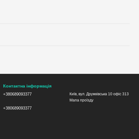
Контактна інформація
+380689093377
Київ, вул. Дружківська 10 офіс 313
Мапа проїзду
+380689093377