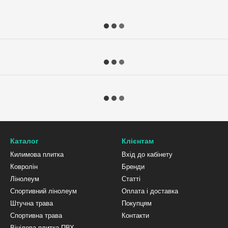
Каталог
Клієнтам
Килимова плитка
Вхід до кабінету
Ковролін
Бренди
Лінолеум
Статті
Спортивний лінолеум
Оплата і доставка
Штучна трава
Покупцям
Спортивна трава
Контакти
Вінілова плитка ПВХ