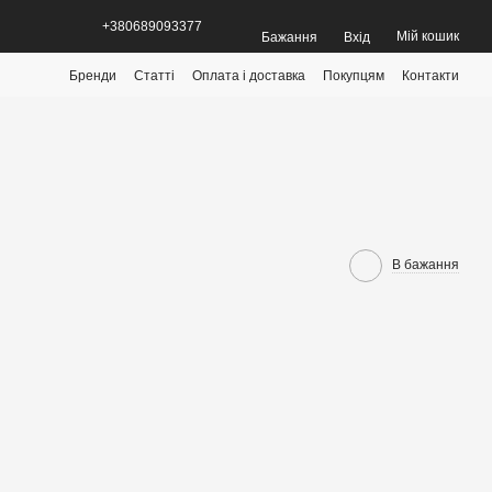
+380689093377
Мій кошик
Бажання
Вхід
Бренди
Статті
Оплата і доставка
Покупцям
Контакти
В бажання