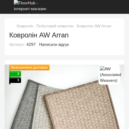
Ковролін
Побутовий ковролін
Ковролін AW Arran
Ковролін AW Arran
Артикул:
4297
Написати відгук
Безкоштовна доставка
3
3