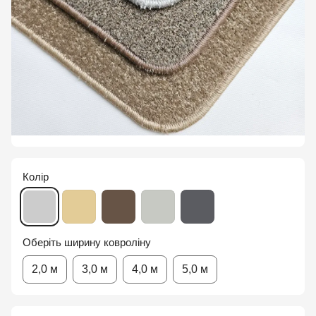
Колір
Оберіть ширину ковроліну
2,0 м
3,0 м
4,0 м
5,0 м