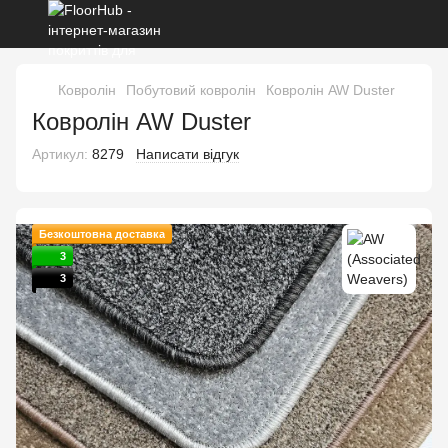
Ковролін
Побутовий ковролін
Ковролін AW Duster
Ковролін AW Duster
Артикул:
8279
Написати відгук
Безкоштовна доставка
3
3