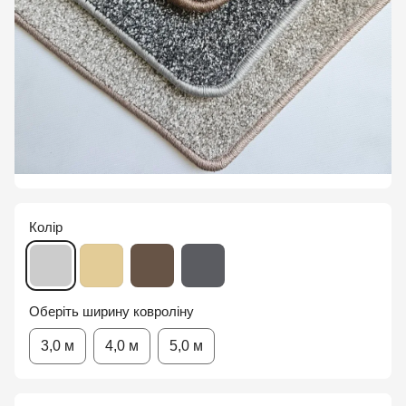
Колір
Оберіть ширину ковроліну
3,0 м
4,0 м
5,0 м