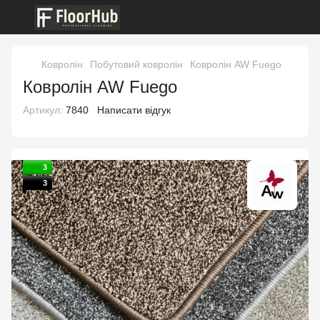
Ковролін
Побутовий ковролін
Ковролін AW Fuego
Ковролін AW Fuego
Артикул:
7840
Написати відгук
3
3