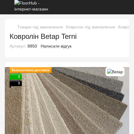
Товари під замовлення
Ковролін під замовлення
Ковролі
Ковролін Betap Terni
Артикул:
8850
Написати відгук
Безкоштовна доставка
3
3