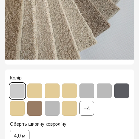
Колір
+4
Оберіть ширину ковроліну
4,0 м