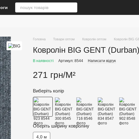
логи
Головна
Товари оптом
Ковролін оптом
Ковролін BIG G
Ковролін BIG GENT (Durban)
В наявності
Артикул: 8544
Написати відгук
271 грн/М²
Виберіть колір
Оберіть ширину ковроліну
4,0 м