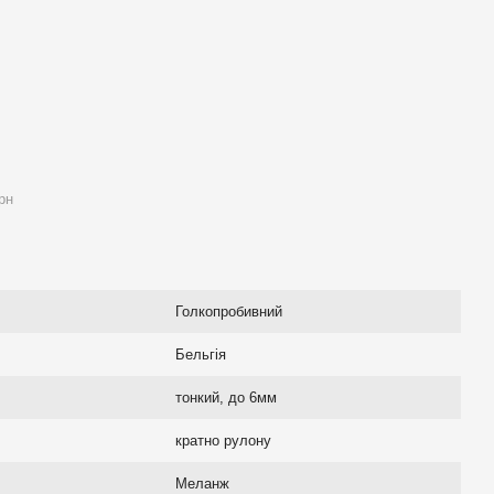
рн
Голкопробивний
Бельгія
тонкий, до 6мм
кратно рулону
Меланж