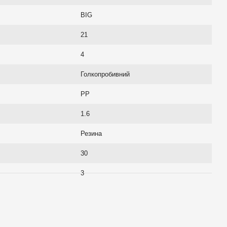
BIG
21
4
Голкопробивний
PP
1.6
Резина
30
3