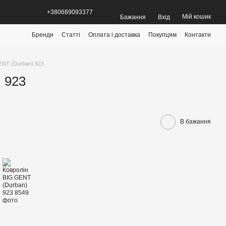
+380689093377
Мій кошик
Бажання
Вхід
Бренди
Статті
Оплата і доставка
Покупцям
Контакти
ENT (Durban) 923
 923
В бажання