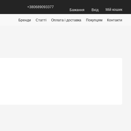
+380689093377
Мій кошик
Бажання
Вхід
Бренди
Статті
Оплата і доставка
Покупцям
Контакти