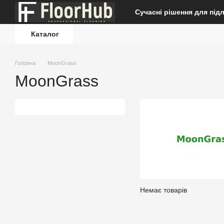
Перейти до основного контенту
Сучасні рішення для під
Каталог
Головна
MoonGrass
MoonGrass
Немає товарів