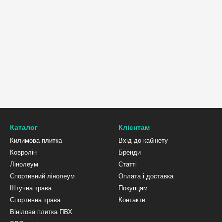
Каталог
Клієнтам
Килимова плитка
Вхід до кабінету
Ковролін
Бренди
Лінолеум
Статті
Спортивний лінолеум
Оплата і доставка
Штучна трава
Покупцям
Спортивна трава
Контакти
Вінілова плитка ПВХ