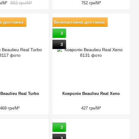
882 грн/М²
н/М²
752 грн/М²
а доставка
Безкоштовна доставка
3
3
Beaulieu Real Turbo
Ковролін Beaulieu Real Xeno
469 грн/М²
427 грн/М²
3
3