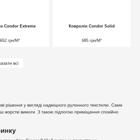
н Condor Extreme
Ковролін Condor Solid
652 грн/М²
685 грн/М²
азати всі
ові рішення у вигляді надміцного рулонного текстилю. Саме
ш жорсткі вимоги. З такою підлогою приміщення спокійно
ринку