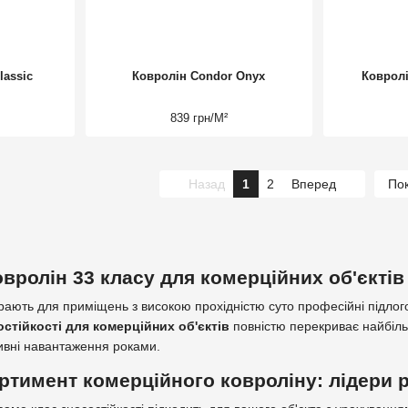
lassic
Ковролін Condor Onyx
Ковролі
839 грн/М²
Назад
1
2
Вперед
Пок
вролін 33 класу для комерційних об'єктів
рають для приміщень з високою прохідністю суто професійні підлог
остійкості для комерційних об'єктів
повністю перекриває найбіль
ивні навантаження роками.
ртимент комерційного ковроліну: лідери 