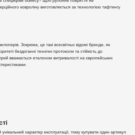
ям специфіки бізнесу? Щоб рулонне покриття не
рційного ковроліну виготовляється за технологією тафтингу
елоперів. Зокрема, це такі всесвітньо відомі бренди, як
оритеті бездоганні технічні протоколи та стійкість до
отрий вважається еталоном витривалості на європейських
ктеристиками.
сті
унікальний характер експлуатації, тому купувати один артикул