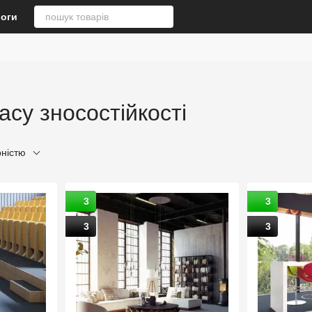
логи
асу зносостійкості
рністю
3
3
3
3