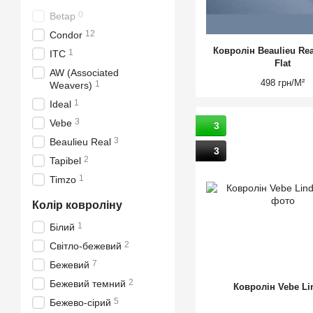
0
Betap
12
Condor
Ковролін Beaulieu Re
1
ITC
Flat
AW (Associated
498 грн/М²
1
Weavers)
1
Ideal
3
Vebe
3
3
Beaulieu Real
3
2
Tapibel
1
Timzo
Колір ковроліну
1
Білий
2
Світло-бежевий
7
Бежевий
2
Бежевий темний
Ковролін Vebe Li
5
Бежево-сірий