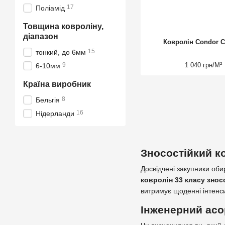
17
Поліамід
Товщина ковроліну,
діапазон
Ковролін Condor C
15
тонкий, до 6мм
9
1 040 грн/М²
6-10мм
Країна виробник
8
Бельгія
16
Нідерланди
Зносостійкий ко
Досвідчені закупники оби
ковролін 33 класу знос
витримує щоденні інтенс
Інженерний асо