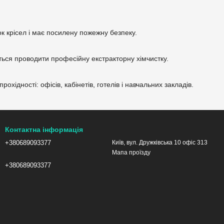
ок крісел і має посилену пожежну безпеку.
ься проводити професійну екстракторну хімчистку.
ідності: офісів, кабінетів, готелів і навчальних закладів.
Контактна інформація
+380689093377
Київ, вул. Дружківська 10 офіс 313
Мапа проїзду
+380689093377