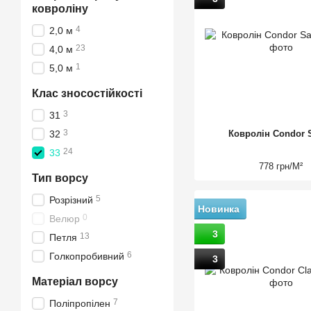
ковроліну
4
2,0 м
23
4,0 м
1
5,0 м
Клас зносостійкості
3
31
3
32
Ковролін Condor 
24
33
778 грн/М²
Тип ворсу
5
Розрізний
Новинка
0
Велюр
3
13
Петля
6
Голкопробивний
3
Матеріал ворсу
7
Поліпропілен