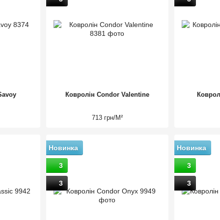
Savoy
Ковролін Condor Valentine
Коврол
713 грн/М²
Новинка
Новинка
3
3
3
3