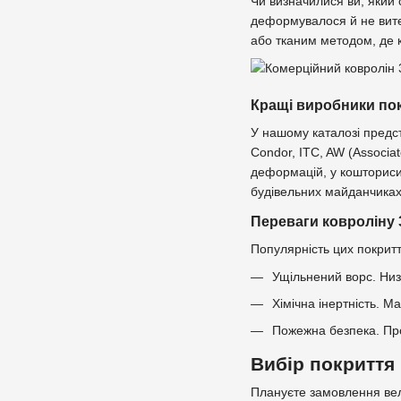
Чи визначилися ви, який 
деформувалося й не вите
або тканим методом, де к
Кращі виробники пок
У нашому каталозі предста
Condor, ITC, AW (Associat
деформацій, у кошториси
будівельних майданчиках
Переваги ковроліну 
Популярність цих покритт
Ущільнений ворс. Низ
Хімічна інертність. М
Пожежна безпека. Пр
Вибір покриття
Плануєте замовлення вел