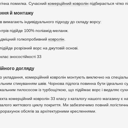
огічна помилка. Сучасний
комерційний ковролін
підбирається чітко п
ння й монтажу
ів вимагають індивідуального підходу до складу ворсу:
нтрів підійде 100% поліамід-меланж.
надміцний голкопробивний
ковролін
.
ідійде розрізний ворс на джутовій основі.
ійного догляду
го укладання, комерційний ковролін монтують виключно на спеціаль
ьним стикуванням швів. Чорнова підлога повинна бути ідеально су
альним пилососом із турбощіткою, що підіймає ворс і видаляє сухи
'єкта комерційний ковролін 33 класу з каталогу нашого магазину є 
валого життєвого циклу покриття. Ми забезпечимо повний логістични
й прорахунок обсягів за архітектурними кресленнями.