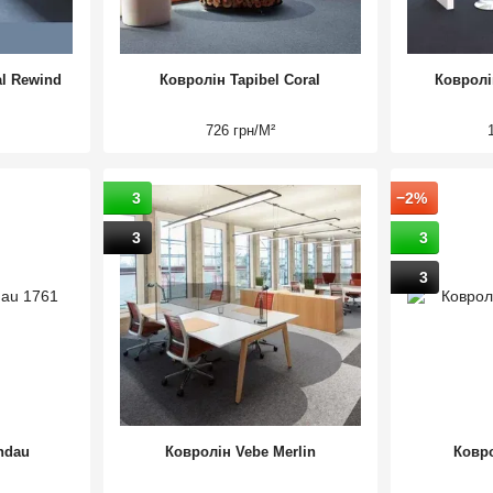
al Rewind
Ковролін Tapibel Coral
Ковролі
726 грн/М²
3
−2%
3
3
3
ndau
Ковролін Vebe Merlin
Ковр