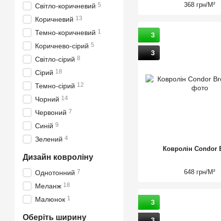
368 грн/М²
5
Світло-коричневий
13
Коричневий
1
Темно-коричневий
3
5
Коричнево-сірий
3
8
Світло-сірий
18
Сірий
12
Темно-сірий
14
Чорний
7
Червоний
9
Синій
4
Зелений
Ковролін Condor 
Дизайн ковроліну
648 грн/М²
7
Однотонний
18
Меланж
1
Малюнок
3
Оберіть ширину
3