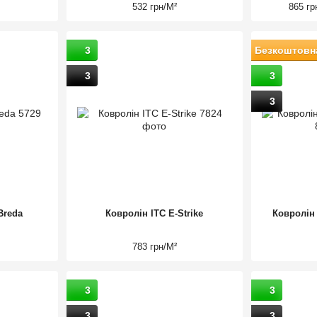
532 грн/М²
865 гр
3
Безкоштовн
3
3
3
Breda
Ковролін ITC E-Strike
Ковролін 
783 грн/М²
3
3
3
3