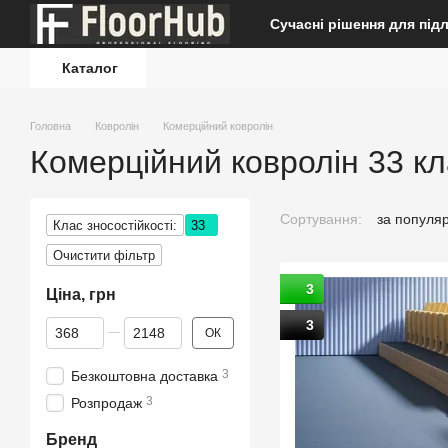
Перейти до основного контенту
Сучасні рішення для під
Каталог
Головна
Ковролін
Комерційний ковролін
Комерційний ковролін 33 кл
Сортування:
за популя
Клас зносостійкості:
33
Очистити фільтр
3
Ціна, грн
Від Ціна, грн
До Ціна, грн
3
ОК
3
Безкоштовна доставка
3
Розпродаж
Бренд