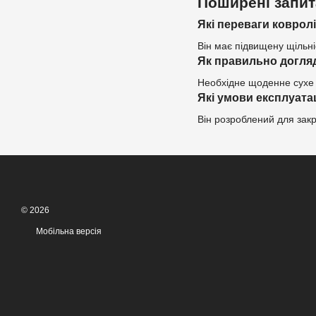
Поширені запи
Які переваги ковролі
Він має підвищену щільні
Як правильно догля
Необхідне щоденне сухе 
Які умови експлуата
Він розроблений для закр
© 2026
Мобільна версія