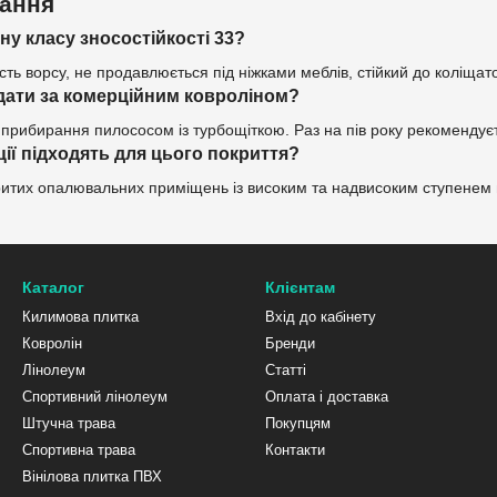
тання
ну класу зносостійкості 33?
сть ворсу, не продавлюється під ніжками меблів, стійкий до коліщат
дати за комерційним ковроліном?
прибирання пилососом із турбощіткою. Раз на пів року рекомендуєт
ції підходять для цього покриття?
итих опалювальних приміщень із високим та надвисоким ступенем прох
Каталог
Клієнтам
Килимова плитка
Вхід до кабінету
Ковролін
Бренди
Лінолеум
Статті
Спортивний лінолеум
Оплата і доставка
Штучна трава
Покупцям
Спортивна трава
Контакти
Вінілова плитка ПВХ