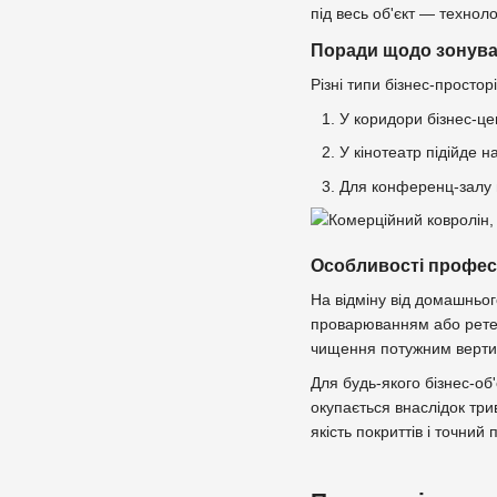
під весь об'єкт — технол
Поради щодо зонува
Різні типи бізнес-простор
У коридори бізнес-це
У кінотеатр підійде 
Для конференц-залу п
Особливості профес
На відміну від домашньо
проварюванням або ретел
чищення потужним вертик
Для будь-якого бізнес-об
окупається внаслідок три
якість покриттів і точни