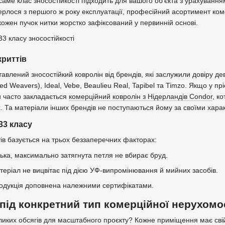
саме клас зносостійкості підходить для вашого об'єкта з урахуванн
рлося з першого ж року експлуатації, професійний асортимент коме
ожен пучок нитки жорстко зафіксований у первинній основі.
риттів
влений зносостійкий ковролін від брендів, які заслужили довіру дев
ed Weavers), Ideal, Vebe, Beaulieu Real, Tapibel та Timzo. Якщо у прі
 часто закладається
комерційний ковролін з Нідерландів Condor
, к
. Та матеріали інших брендів не поступаються йому за своїми хара
33 класу
ів базується на трьох беззаперечних факторах:
ька, максимально затягнута петля не вбирає бруд.
атеріал не вицвітає під дією УФ-випромінювання й мийних засобів.
одукція доповнена належними сертифікатами.
 під конкретний тип комерційної нерухомо
иких обсягів для масштабного проєкту? Кожне приміщення має свій 