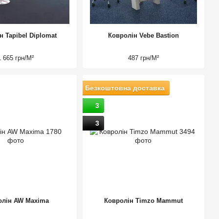
н Tapibel Diplomat
Ковролін Vebe Bastion
1 665 грн/М²
487 грн/М²
Безкоштовна доставка
3
3
олін AW Maxima
Ковролін Timzo Mammut