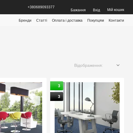
+380689093377
Мій кошик
Бажання
Вхід
Бренди
Статті
Оплата і доставка
Покупцям
Контакти
Відображення:
3
3