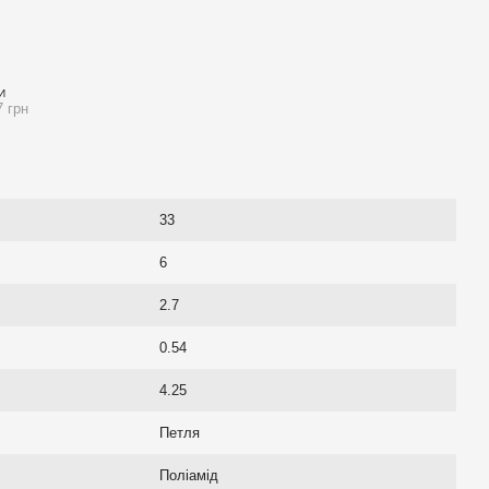
И
7 грн
33
6
2.7
0.54
4.25
Петля
Поліамід