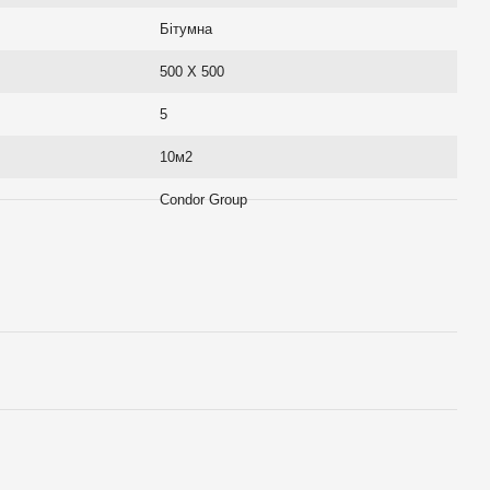
Бітумна
500 Х 500
5
10м2
Condor Group