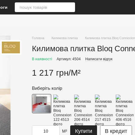
логи
Головна
Килимова плитка
Килимова плитка Bloq Connexion
Килимова плитка Bloq Conn
В наявності
Артикул: 4504
Написати відгук
1 217 грн/М²
Виберіть колір
Купити
В кредит
М²