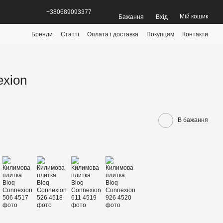
+380689093377
Мій кошик
Бажання
Вхід
Бренди
Статті
Оплата і доставка
Покупцям
Контакти
exion
В бажання