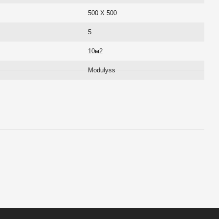
500 Х 500
5
10м2
Modulyss