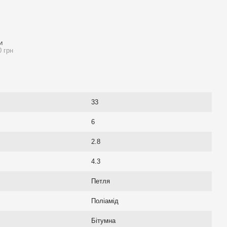
И
0 грн
33
6
2.8
4.3
Петля
Поліамід
Бітумна