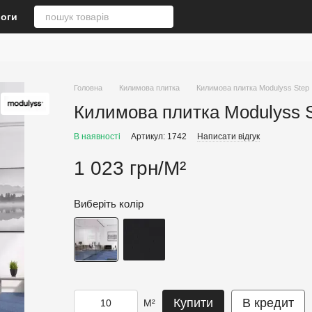
логи
Головна
Килимова плитка
Килимова плитка Modulyss Step
Килимова плитка Modulyss 
В наявності
Артикул: 1742
Написати відгук
1 023 грн/М²
Виберіть колір
Купити
В кредит
М²