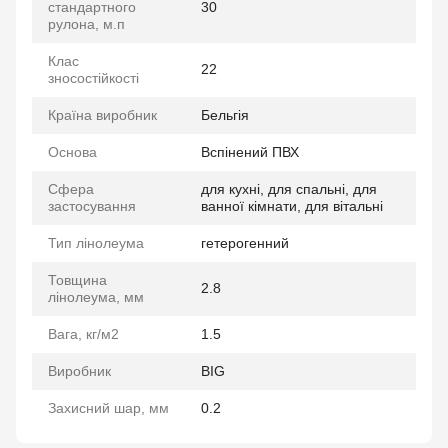
стандартного
30
рулона, м.п
Клас
22
зносостійкості
Країна виробник
Бельгія
Основа
Вспінений ПВХ
Сфера
для кухні, для спальні, для
застосування
ванної кімнати, для вітальні
Тип лінолеума
гетерогенний
Товщина
2.8
лінолеума, мм
Вага, кг/м2
1.5
Виробник
BIG
Захисний шар, мм
0.2