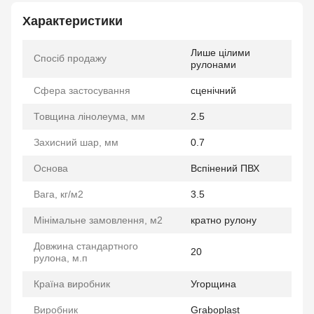
Характеристики
Лише цілими
Спосіб продажу
рулонами
Сфера застосування
сценічний
Товщина лінолеума, мм
2.5
Захисний шар, мм
0.7
Основа
Вспінений ПВХ
Вага, кг/м2
3.5
Мінімальне замовлення, м2
кратно рулону
Довжина стандартного
20
рулона, м.п
Країна виробник
Угорщина
Виробник
Graboplast