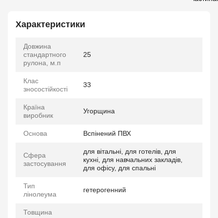
Характеристики
Довжина
стандартного
25
рулона, м.п
Клас
33
зносостійкості
Країна
Угорщина
виробник
Основа
Вспінений ПВХ
для вітальні, для готелів, для
Сфера
кухні, для навчальних закладів,
застосування
для офісу, для спальні
Тип
гетерогенний
лінолеума
Товщина