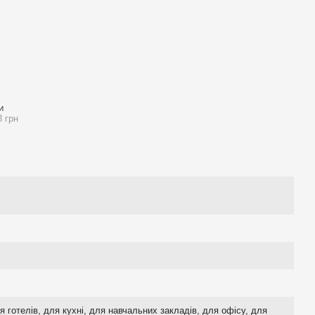
И
3 грн
ля готелів, для кухні, для навчальних закладів, для офісу, для