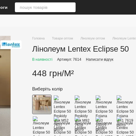
логи
Головна
Товари оптом
Лінолеум оптом
Лінолеум Lente
Лінолеум Lentex Eclipse 50
В наявності
Артикул: 7614
Написати відгук
448 грн/М²
Виберіть колір