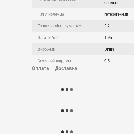
Сфера застосування
спальні
Тип лінолеума
гетерогенний
Товщина лінолеума, мм
2.2
Вага, кг/м2
1.95
Виробник
Unilin
Захисний шар, мм
0.5
Оплата
Доставка