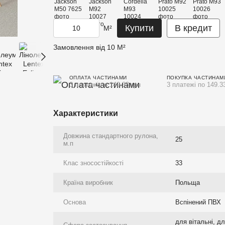
Купити
В кредит
М²
Замовлення від 10 М²
ОПЛАТА ЧАСТИНАМИ
ПОКУПКА ЧАСТИНАМ
3 платежі по 149.33 грн
3 платежі по 149.3
Характеристики
Довжина стандартного рулона,
25
м.п
Клас зносостійкості
33
Країна виробник
Польща
Основа
Вспінений ПВХ
для вітальні, д