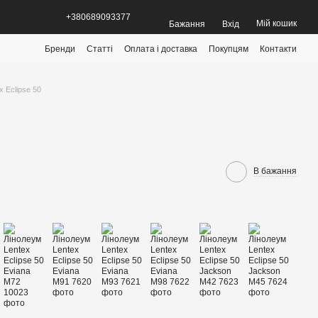
+380689093377
Мій кошик
Бажання
Вхід
Бренди
Статті
Оплата і доставка
Покупцям
Контакти
x Eclipse 50
В бажання