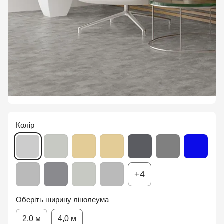
Колір
+4
Оберіть ширину лінолеума
2,0 м
4,0 м