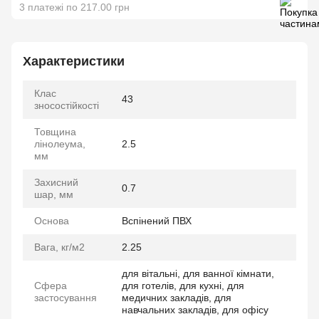
3 платежі по 217.00 грн
Характеристики
Клас
43
зносостійкості
Товщина
лінолеума,
2.5
мм
Захисний
0.7
шар, мм
Основа
Вспінений ПВХ
Вага, кг/м2
2.25
для вітальні, для ванної кімнати,
Сфера
для готелів, для кухні, для
застосування
медичних закладів, для
навчальних закладів, для офісу