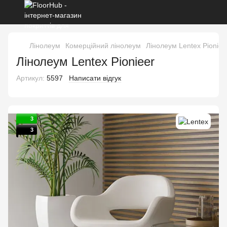
Лінолеум
Комерційний лінолеум
Лінолеум Lentex Pioniee
Лінолеум Lentex Pionieer
Артикул:
5597
Написати відгук
3
3