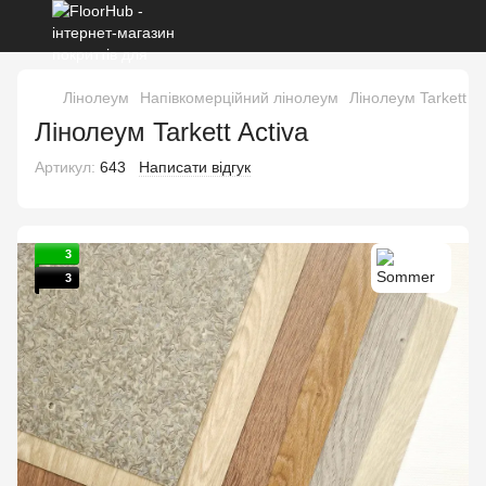
Лінолеум
Напівкомерційний лінолеум
Лінолеум Tarkett Ac
Лінолеум Tarkett Activa
Артикул:
643
Написати відгук
3
3