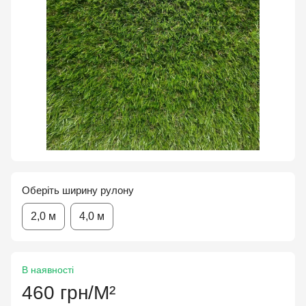
Оберіть ширину рулону
2,0 м
4,0 м
В наявності
460 грн/М²