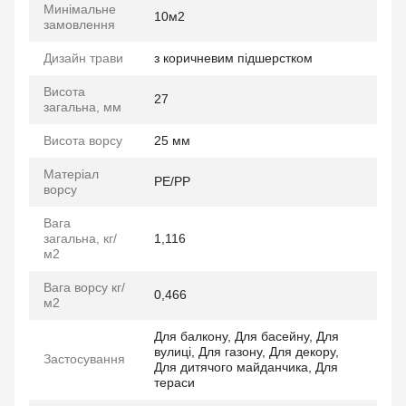
Минімальне
10м2
замовлення
Дизайн трави
з коричневим підшерстком
Висота
27
загальна, мм
Висота ворсу
25 мм
Матеріал
PE/PP
ворсу
Вага
загальна, кг/
1,116
м2
Вага ворсу кг/
0,466
м2
Для балкону, Для басейну, Для
вулиці, Для газону, Для декору,
Застосування
Для дитячого майданчика, Для
тераси