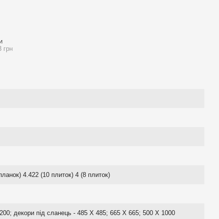
И
3 грн
планок) 4.422 (10 плиток) 4 (8 плиток)
200; декори під сланець - 485 Х 485; 665 Х 665; 500 Х 1000