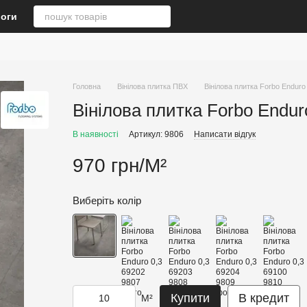
логи
Головна
Вінілова плитка ПВХ
Вінілова плитка Forbo Enduro
Вінілова плитка Forbo Endur
В наявності
Артикул: 9806
Написати відгук
970 грн/М²
Виберіть колір
Купити
В кредит
М²