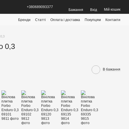
+380689093377
Мій кошик
Бажання
Вхід
Бренди
Статті
Оплата і доставка
Покупцям
Контакти
 0,3
o 0,3
В бажання