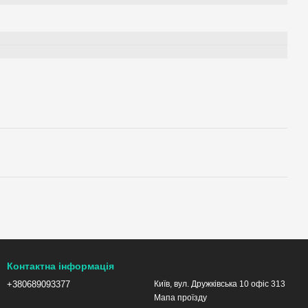
Контактна інформація
+380689093377
Київ, вул. Дружківська 10 офіс 313
Мапа проїзду